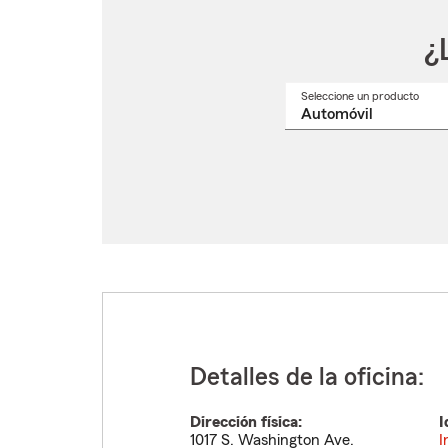
¿
Seleccione un producto
Selec
un
nomb
de
produ
del
menú
despl
Detalles de la oficina:
Dirección física:
I
1017 S. Washington Ave.
I