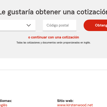
Le gustaría obtener una cotizació
cione
Código postal
Ingresa
Ingresa
Obteng
_____
un
un
re
código
código
cto
o continuar con una cotización
postal
postal
de
de
Todas las cotizaciones y documentos serán proporcionados en inglés.
egable
5
5
dígitos
dígitos
diomas:
Sitio web:
nglés
www.kirstenwood.net