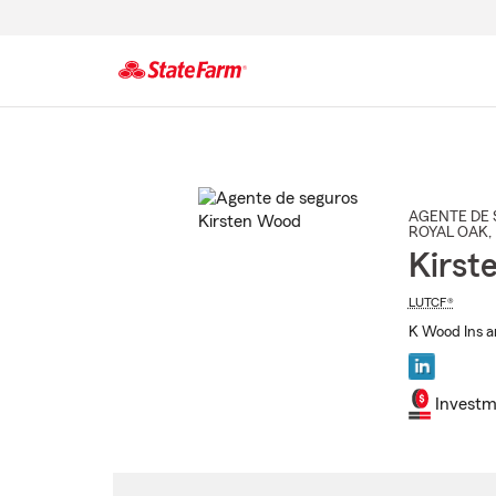
Comienzo
del
contenido
principal
AGENTE DE 
ROYAL OAK
,
Kirst
LUTCF®
K Wood Ins a
Investm