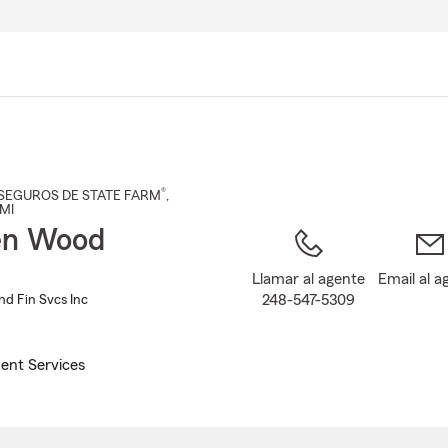
Pasar
al
contenido
principal
®
SEGUROS DE STATE FARM
,
 MI
en Wood
Llamar al agente
Email al a
248-547-5309
nd Fin Svcs Inc
ent Services