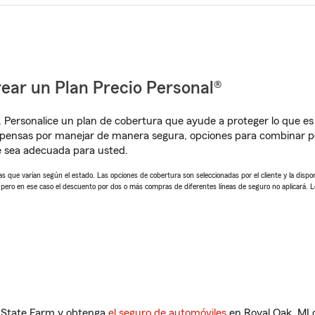
ear un Plan Precio Personal®
. Personalice un plan de cobertura que ayude a proteger lo que es 
mpensas por manejar de manera segura, opciones para combinar p
e sea adecuada para usted.
 que varían según el estado. Las opciones de cobertura son seleccionadas por el cliente y la disponib
, pero en ese caso el descuento por dos o más compras de diferentes líneas de seguro no aplicará. 
n State Farm y obtenga
el seguro de automóviles
en Royal Oak, MI 