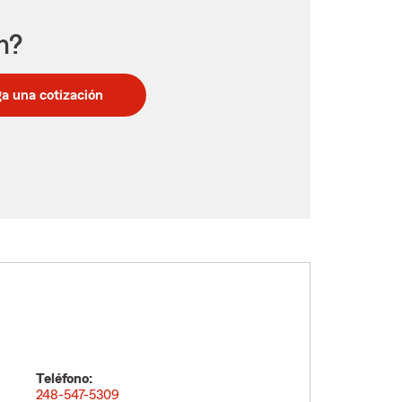
n?
a una cotización
Teléfono:
248-547-5309