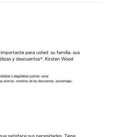
importante para usted: su familia, sus
ólizas y descuentos*, Kirsten Wood
ilidad y elegibilidad podrían variar.
Los ahorros, nombres de los descuentos, porcentajes,
que satisface sus necesidades. Tiene